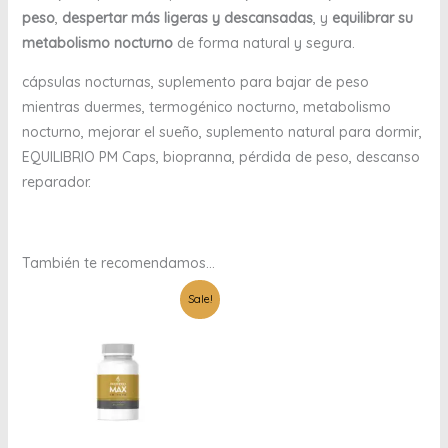
peso
,
despertar más ligeras y descansadas
, y
equilibrar su
metabolismo nocturno
de forma natural y segura.
cápsulas nocturnas, suplemento para bajar de peso
mientras duermes, termogénico nocturno, metabolismo
nocturno, mejorar el sueño, suplemento natural para dormir,
EQUILIBRIO PM Caps, biopranna, pérdida de peso, descanso
reparador.
También te recomendamos…
Original
Current
Sale!
price
price
was:
is:
$279.00.
$169.00.