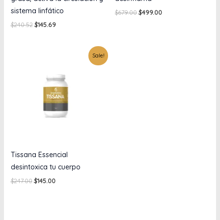
sistema linfático
$
679.00
$
499.00
$
240.52
$
145.69
Original
Current
Sale!
price
price
was:
is:
$247.00.
$145.00.
Tissana Essencial
desintoxica tu cuerpo
$
247.00
$
145.00