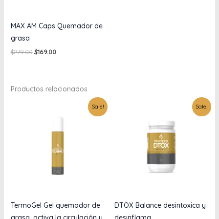
MAX AM Caps Quemador de
grasa
$
279.00
$
169.00
Productos relacionados
Original
Current
Original
Current
Sale!
Sale!
price
price
price
price
was:
is:
was:
is:
$240.52.
$145.69.
$679.00.
$499.00.
TermoGel Gel quemador de
DTOX Balance desintoxica y
grasa, activa la circulación y
desinflama