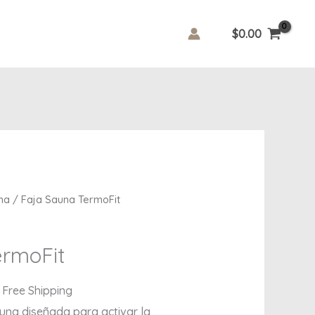
$
0.00
urrent
na
/ Faja Sauna TermoFit
rice
:
ermoFit
310.00.
 Free Shipping
una diseñada para activar la