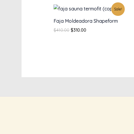
Original
Current
Sale!
price
price
was:
is:
Faja Moldeadora Shapeform
$410.00.
$310.00.
$
410.00
$
310.00