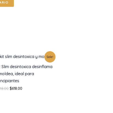
Original
Current
Sale!
price
price
was:
is:
t Slim desintoxica desinflama
$818.00.
$618.00.
moldea, ideal para
incipiantes
18.00
$
618.00