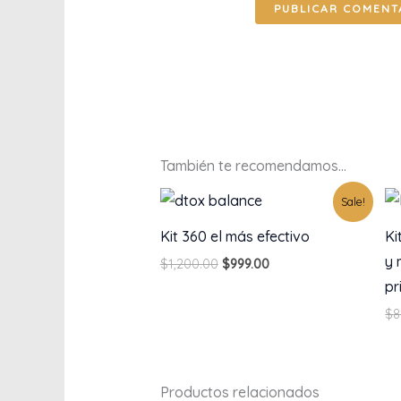
También te recomendamos…
Original
Current
Sale!
price
price
was:
is:
Kit 360 el más efectivo
Ki
$1,200.00.
$999.00.
y 
$
1,200.00
$
999.00
pr
$
8
Productos relacionados