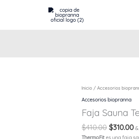
Original
C
Faja
Inicio
/
Accesorios biopran
price
p
Sauna
Accesorios biopranna
was:
is
TermoFit
Faja Sauna T
$410.00.
$
cantidad
$
410.00
$
310.00
&
ThermoFit
es una faja sa