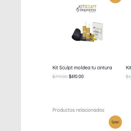
was:
is:
$719.00.
$610.00.
Kit Sculpt moldea tu cintura
Ki
$
719.00
$
610.00
$
1
Productos relacionados
Original
Current
Sale!
price
price
was:
is: