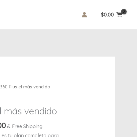
$
0.00
l
Current
 360 Plus el más vendido
price
is:
el más vendido
00.
$1,229.00.
00
& Free Shipping
a
es tu plan completo para