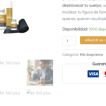
cantidad
desintoxicar tu cuerpo
, 
moldear tu figura de form
quienes quieren resultado
Disponibilidad:
1000 disp
AÑADIR AL 
Categoría:
Kits biopranna
Guaran