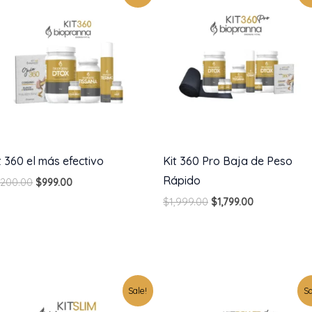
was:
is:
was:
is:
$1,200.00.
$999.00.
$1,999.00.
$1,799.00.
t 360 el más efectivo
Kit 360 Pro Baja de Peso
Rápido
,200.00
$
999.00
$
1,999.00
$
1,799.00
Original
Current
Original
Current
Sale!
Sa
price
price
price
price
was:
is:
was:
is: