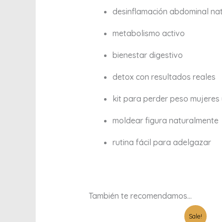
desinflamación abdominal nat
metabolismo activo
bienestar digestivo
detox con resultados reales
kit para perder peso mujeres
moldear figura naturalmente
rutina fácil para adelgazar
También te recomendamos…
Original
Current
Sale!
price
price