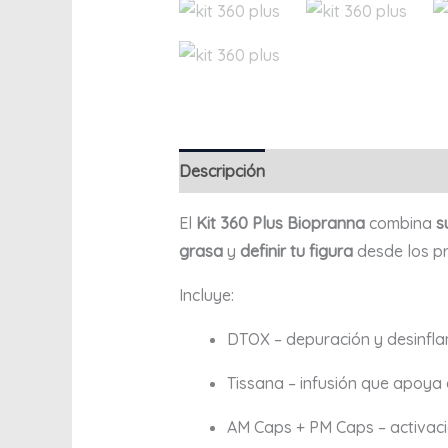
Descripción
Información adicional
El
Kit 360 Plus Biopranna
combina
s
grasa
y
definir tu figura
desde los pr
Incluye:
DTOX – depuración y desinfla
Tissana – infusión que apoya e
AM Caps + PM Caps – activació